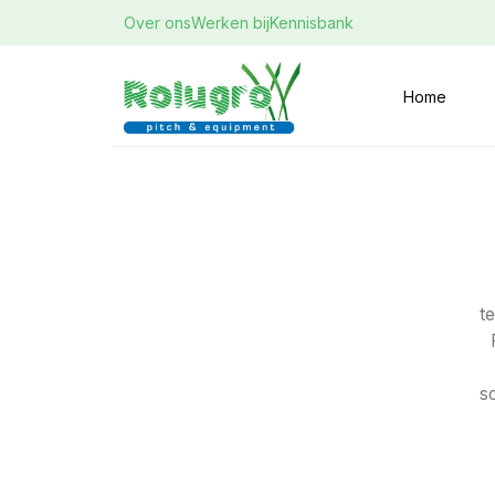
Over ons
Werken bij
Kennisbank
Home
t
s