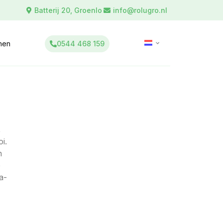
Batterij 20, Groenlo
info@rolugro.nl
0544 468 159
inen
,
i.
n
e
a-