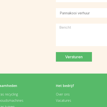
Versturen
aamheden
Het bedrijf
as recycling
Over ons
houdsmachines
Vacatures
ras tuinen