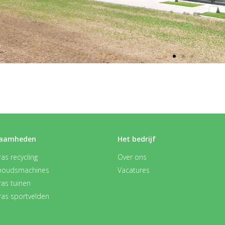
aamheden
Het bedrijf
as recycling
Over ons
houdsmachines
Vacatures
ras tuinen
ras sportvelden