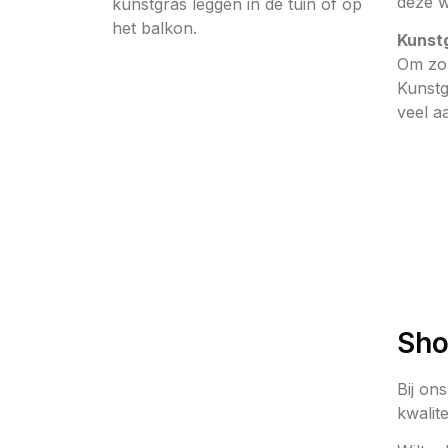
deze w
kunstgras leggen in de tuin of op
het balkon.
Kunst
Om zo 
Kunstg
veel a
Sho
Bij on
kwalite