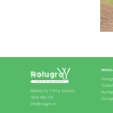
Werkz
Kunstgr
Onder
Batterij 20, 7141 JL Groenlo
Kunstg
0544 468 159
Kunstg
Info@rolugro.nl