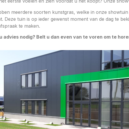
 het eerste voelen en zien voordat u het koopt? Onze show
bben meerdere soorten kunstgras, welke in onze showtuin he
ht. Deze tuin is op ieder gewenst moment van de dag te bek
afspraak te maken.
u advies nodig? Belt u dan even van te voren om te horen 