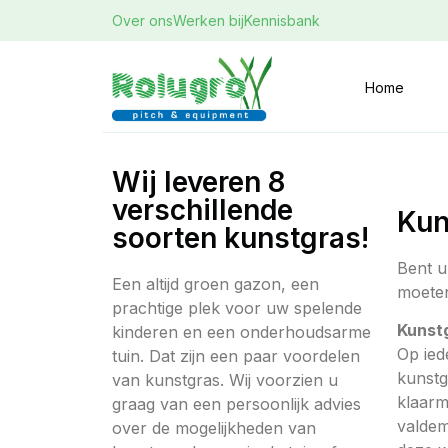
Over ons
Werken bij
Kennisbank
Home
Wij leveren 8
verschillende
Kun
soorten kunstgras!
Bent u
Een altijd groen gazon, een
moeten
prachtige plek voor uw spelende
Kunstg
kinderen en een onderhoudsarme
Op ied
tuin. Dat zijn een paar voordelen
kunstg
van kunstgras. Wij voorzien u
klaarm
graag van een persoonlijk advies
valdem
over de mogelijkheden van