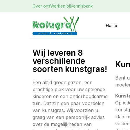
Over ons
Werken bij
Kennisbank
Home
Wij leveren 8
verschillende
Kun
soorten kunstgras!
Bent u
Een altijd groen gazon, een
moeten
prachtige plek voor uw spelende
Kunstg
kinderen en een onderhoudsarme
Op ied
tuin. Dat zijn een paar voordelen
kunstg
van kunstgras. Wij voorzien u
klaarm
graag van een persoonlijk advies
valdem
over de mogelijkheden van