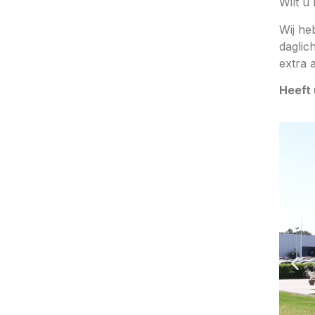
Wilt u
Wij he
daglic
extra 
Heeft 