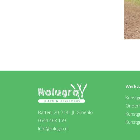
Werkz
Kunstgr
Onder
Batterij 20, 7141 JL Groenlo
Kunstg
0544 468 159
Kunstg
Info@rolugro.nl