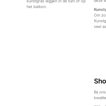
deze w
kunstgras leggen in de tuin of op
het balkon.
Kunst
Om zo 
Kunstg
veel a
Sho
Bij on
kwalite