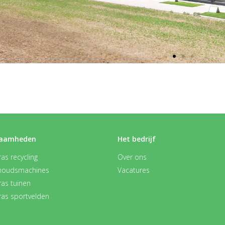
aamheden
Het bedrijf
as recycling
Over ons
houdsmachines
Vacatures
ras tuinen
ras sportvelden