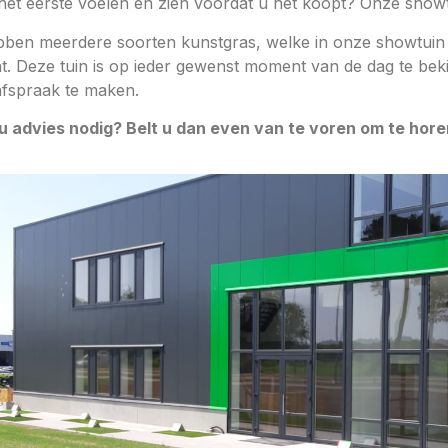
 het eerste voelen en zien voordat u het koopt? Onze show
bben meerdere soorten kunstgras, welke in onze showtuin he
ht. Deze tuin is op ieder gewenst moment van de dag te bek
afspraak te maken.
u advies nodig? Belt u dan even van te voren om te horen 