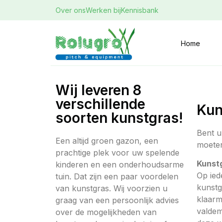
Over ons
Werken bij
Kennisbank
Home
Wij leveren 8
verschillende
Kun
soorten kunstgras!
Bent u
Een altijd groen gazon, een
moeten
prachtige plek voor uw spelende
Kunstg
kinderen en een onderhoudsarme
Op ied
tuin. Dat zijn een paar voordelen
kunstg
van kunstgras. Wij voorzien u
klaarm
graag van een persoonlijk advies
valdem
over de mogelijkheden van