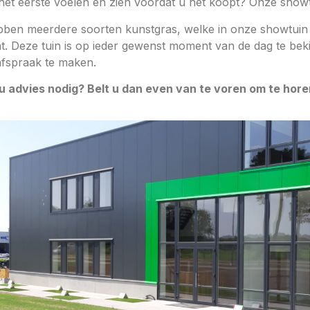
 het eerste voelen en zien voordat u het koopt? Onze show
bben meerdere soorten kunstgras, welke in onze showtuin he
ht. Deze tuin is op ieder gewenst moment van de dag te bek
afspraak te maken.
u advies nodig? Belt u dan even van te voren om te horen 