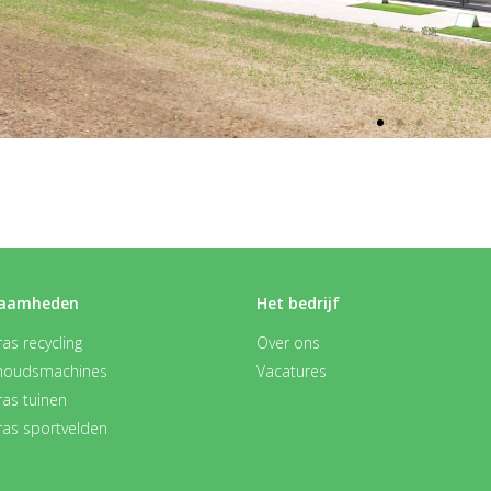
aamheden
Het bedrijf
as recycling
Over ons
houdsmachines
Vacatures
ras tuinen
ras sportvelden