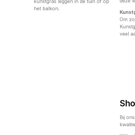
deze w
kunstgras leggen in de tuin of op
het balkon.
Kunst
Om zo 
Kunstg
veel a
Sho
Bij on
kwalite