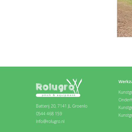
Werkz
Kunstgr
Onder
Batterij 20, 7141 JL Groenlo
Kunstg
0544 468 159
Kunstg
Info@rolugro.nl