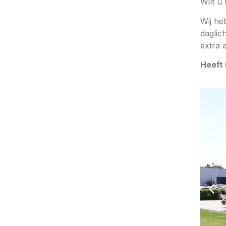
Wilt u
Wij he
daglic
extra 
Heeft 