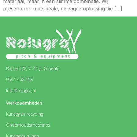
materiaal, maar in een slimme combinatie. Wij
presenteren u de ideale, gelaagde oplossing die […]
Batterij 20, 7141 JL Groenlo
0544 468 159
Info@rolugro.nl
Werkzaamheden
Kunstgras recycling
Onderhoudsmachines
Kunstgras tuinen