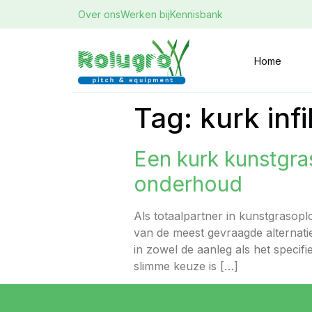
Over ons
Werken bij
Kennisbank
Home
Tag:
kurk inf
Een kurk kunstgra
onderhoud
Als totaalpartner in kunstgrasop
van de meest gevraagde alternatie
in zowel de aanleg als het speci
slimme keuze is […]