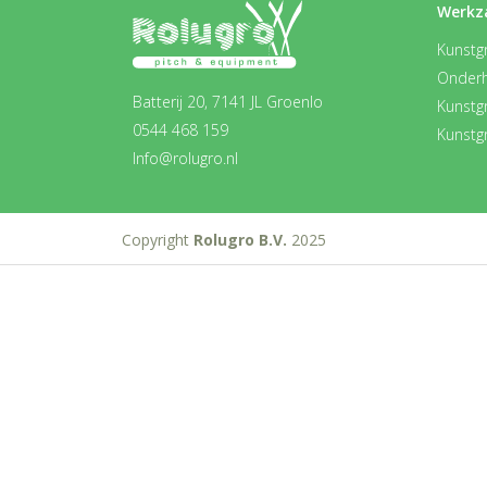
Werkz
Kunstgr
Onder
Batterij 20, 7141 JL Groenlo
Kunstg
0544 468 159
Kunstg
Info@rolugro.nl
Copyright
Rolugro B.V.
2025