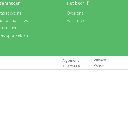
aamheden
Het bedrijf
as recycling
Over ons
houdsmachines
Vacatures
ras tuinen
ras sportvelden
Privacy
Algemene
Policy
voorwaarden