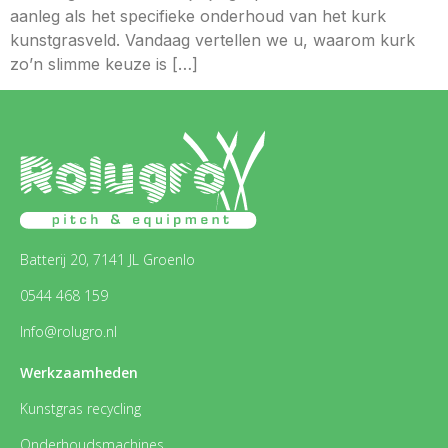
aanleg als het specifieke onderhoud van het kurk
kunstgrasveld. Vandaag vertellen we u, waarom kurk
zo’n slimme keuze is […]
Batterij 20, 7141 JL Groenlo
0544 468 159
Info@rolugro.nl
Werkzaamheden
Kunstgras recycling
Onderhoudsmachines