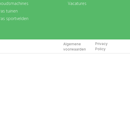
houdsmachines
Vacatures
ras tuinen
ras sportvelden
Privacy
Algemene
Policy
voorwaarden