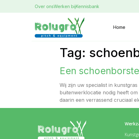
Over ons
Werken bij
Kennisbank
Home
Tag:
schoenb
Een schoenborstel
Wij zijn uw specialist in kunstgra
buitenwerklocatie nodig heeft om 
daarin een verrassend cruciaal el
Werkz
Kunstgr