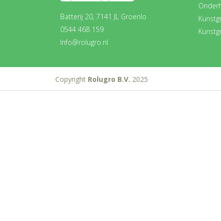
Onder
Batterij 20, 7141 JL Groenlo
Kunstg
0544 468 159
Kunstg
Info@rolugro.nl
Copyright
Rolugro B.V.
2025