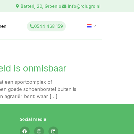
Batterij 20, Groenlo
info@rolugro.nl
0544 468 159
inen
eld is onmisbaar
 wat een sportcomplex of
 een goede schoenborstel buiten is
n agrariër bent: waar […]
Social media