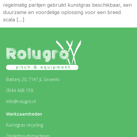
regelmatig partijen gebruikt kunstgras beschikbaar, een
duurzame en voordelige oplossing voor een breed
scala […]
Batterij 20, 7141 JL Groenlo
0544 468 159
Info@rolugro.nl
Werkzaamheden
Kunstgras recycling
Onderhoudsmachines