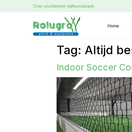
Over ons
Werken bij
Kennisbank
Home
Tag:
Altijd b
Indoor Soccer Co