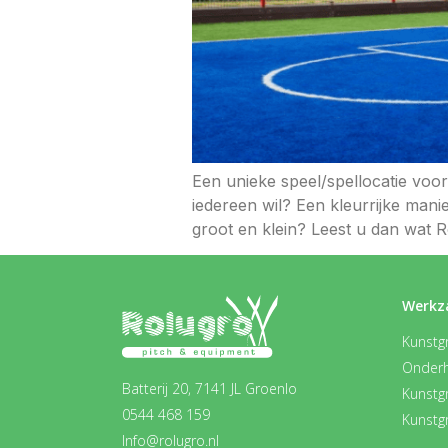
Een unieke speel/spellocatie voor 
iedereen wil? Een kleurrijke man
groot en klein? Leest u dan wat 
Werkz
Kunstgr
Onder
Batterij 20, 7141 JL Groenlo
Kunstg
0544 468 159
Kunstg
Info@rolugro.nl