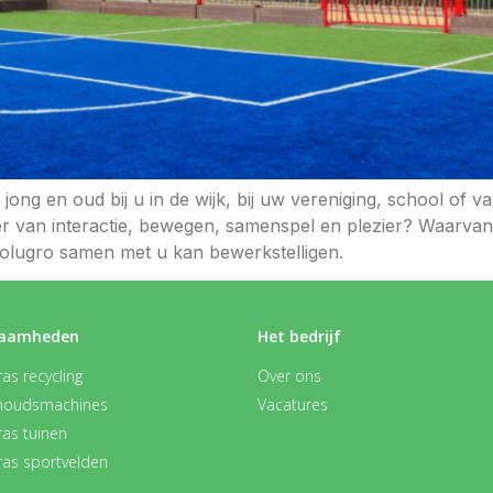
jong en oud bij u in de wijk, bij uw vereniging, school of v
ier van interactie, bewegen, samenspel en plezier? Waarva
Rolugro samen met u kan bewerkstelligen.
aamheden
Het bedrijf
as recycling
Over ons
houdsmachines
Vacatures
ras tuinen
ras sportvelden