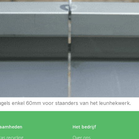
eugels enkel 60mm voor staanders van het leunhekwerk.
aamheden
Het bedrijf
as recycling
Over ons